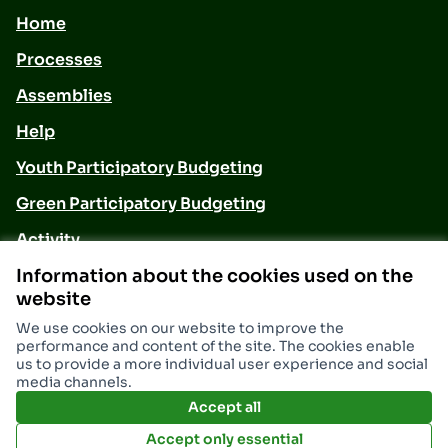
Home
Processes
Assemblies
Help
Youth Participatory Budgeting
Green Participatory Budgeting
Activity
Meetings
Information about the cookies used on the
website
Contact
We use cookies on our website to improve the
performance and content of the site. The cookies enable
us to provide a more individual user experience and social
Resources
media channels.
Accept all
Download Open Data files
Accept only essential