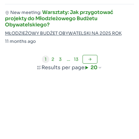
Warsztaty: Jak przygotować
New meeting:
projekty do Młodzieżowego Budżetu
Obywatelskiego?
MŁODZIEŻOWY BUDŻET OBYWATELSKI NA 2025 ROK
11 months ago
1
2
3
…
13
Results per page:
20