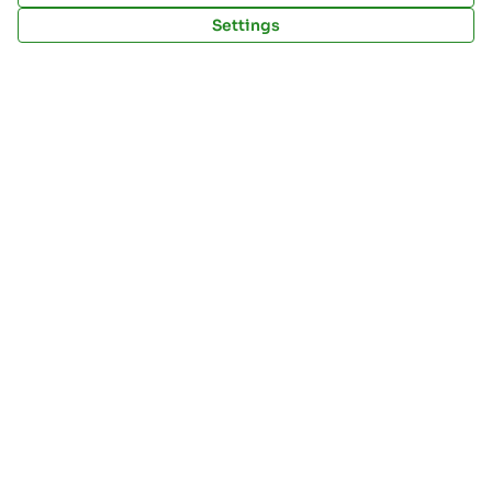
Settings
My account
Sign Up
Log in
Implementation by: