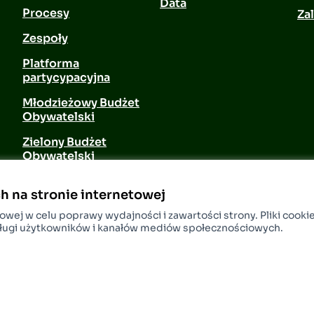
Data
Procesy
Zal
Zespoły
Platforma
partycypacyjna
Młodzieżowy Budżet
Obywatelski
Zielony Budżet
Obywatelski
Aktywności
h na stronie internetowej
Spotkania
wej w celu poprawy wydajności i zawartości strony. Pliki cooki
ługi użytkowników i kanałów mediów społecznościowych.
Kontakt