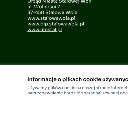
Urząd Miasta Stalowej Woli
ul. Wolności 7
37-450 Stalowa Wola
www.stalowawola.pl
www.bip.stalowawola.pl
www.lifestal.pl
Informacje o plikach cookie używanyc
Używamy plików cookie na naszej stronie interneto
nam zapewnienie bardziej spersonalizowanej obs