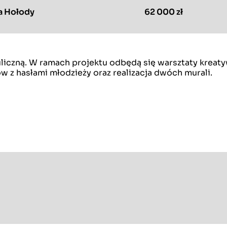
a Hołody
62 000 zł
 uliczną. W ramach projektu odbędą się warsztaty kreat
w z hasłami młodzieży oraz realizacja dwóch murali.