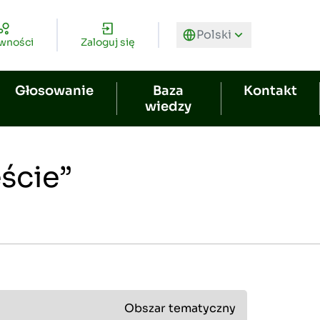
Polski
Choose language
Wybierz 
ywności
Zaloguj się
Głosowanie
Baza
Kontakt
wiedzy
ście”
Obszar tematyczny