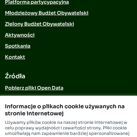
Platforma partycypacyjna
Młodzieżowy Budżet Obywatelski
Zielony Budżet Obywatelski
Aktywności
Spotkania
Kontakt
Źródła
Pobierz pliki Open Data
Informacje o plikach cookie używanych na
Moje konto
stronie internetowej
Zarejestruj się
Używamy plików cookie na naszej stronie internetowej w
celu poprawy wydajności i zawartości strony. Pliki cookie
Zaloguj się
umożliwiają nam zapewnienie bardziej spersonalizowanej