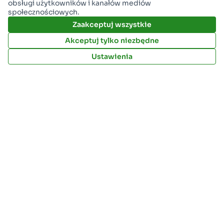
obsługi użytkowników i kanałów mediów
społecznościowych.
Zaakceptuj wszystkie
Akceptuj tylko niezbędne
Ustawienia
Wdrożenie wykonane przez:
Regulamin
Miasto Stalowa Wola w X
Miasto Stalowa Wola na Facebooku
Miasto Stalowa Wola na Instagr
Miasto Stalowa Wola na Yo
Ustawienia cookies